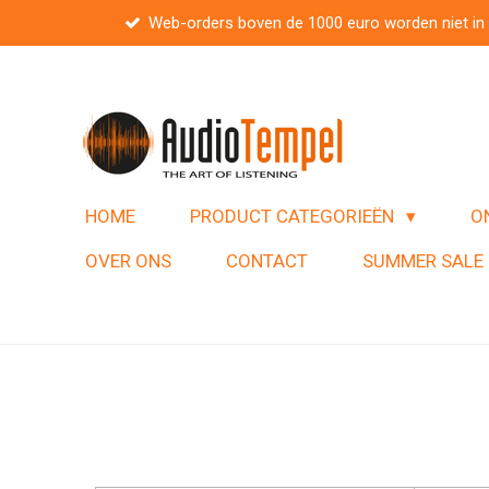
Web-orders boven de 1000 euro worden niet in
Ga
direct
naar
de
hoofdinhoud
HOME
PRODUCT CATEGORIEËN
O
OVER ONS
CONTACT
SUMMER SALE