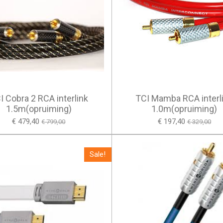
I Cobra 2 RCA interlink
TCI Mamba RCA interl
1.5m(opruiming)
1.0m(opruiming)
€ 479,40
€ 197,40
€ 799,00
€ 329,00
Sale!