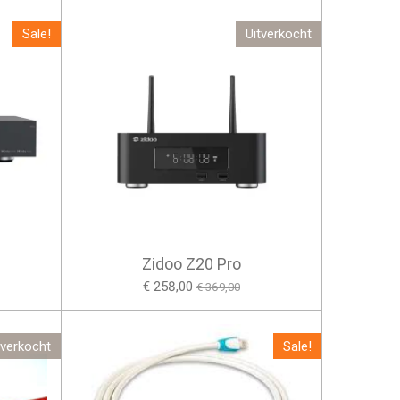
Sale!
Uitverkocht
Zidoo Z20 Pro
€ 258,00
€ 369,00
tverkocht
Sale!