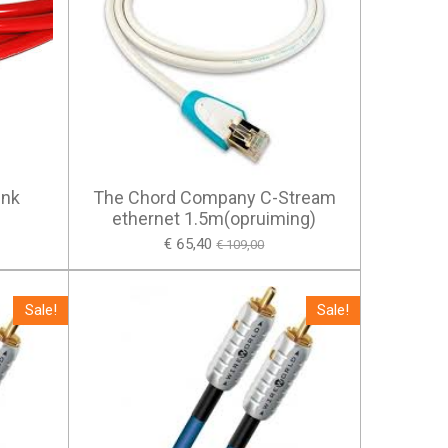
ink
The Chord Company C-Stream
ethernet 1.5m(opruiming)
€ 65,40
€ 109,00
Sale!
Sale!