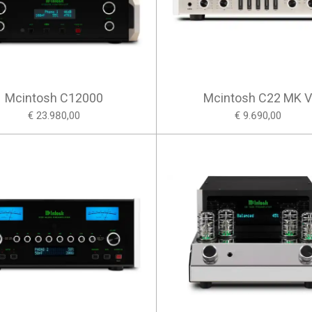
Mcintosh C12000
Mcintosh C22 MK 
€ 23.980,00
€ 9.690,00