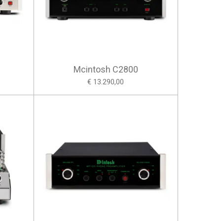
V
Mcintosh C2800
€ 13.290,00