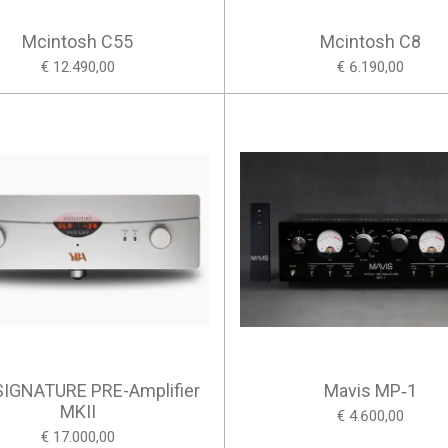
Mcintosh C55
Mcintosh C8
€ 12.490,00
€ 6.190,00
SIGNATURE PRE-Amplifier
Mavis MP‑1
MKII
€ 4.600,00
€ 17.000,00