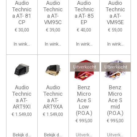
Audio
Audio
Audio
Audio
Technic
Technic
Technic
Technic
a AT- 81
a AT-
a AT- 85
a AT-
CP
VM95C
EP
VM95E
€ 30,00
€ 39,00
€ 40,00
€ 59,00
In winkelwagen
In winkelwagen
In winkelwagen
In winkelwage
Uitverkocht
Uitverkocht
Audio
Audio
Benz
Benz
Technic
Technic
Micro
Micro
a AT-
a AT-
Ace S
Ace S
ART9XI
ART9XA
Low
mid
(P.O.A.)
(P.O.A.)
€ 1.549,00
€ 1.549,00
€ 995,00
€ 995,00
Bekijk details
Bekijk details
Uitverkocht
Uitverkocht