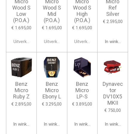
Micro
Micro
Micro
Micro
Wood S
Wood S
Wood S
Ref
Low
Mid
High
Silver
(P.O.A.)
(P.O.A.)
(P.O.A.)
€ 2.595,00
€ 1.695,00
€ 1.695,00
€ 1.695,00
Uitverkocht
Uitverkocht
Uitverkocht
In winkelwage
Benz
Benz
Benz
Dynavec
Micro
Micro
Micro
tor
Ruby Z
Ebony L
LP-S
DV10X5
MKII
€ 2.895,00
€ 3.295,00
€ 3.895,00
€ 750,00
In winkelwagen
In winkelwagen
In winkelwagen
In winkelwage