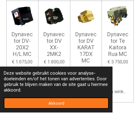
Dynavec
Dynavec
Dynavec
Dynavec
tor DV-
tor DV
tor DV
tor Te
20X2
XX-
KARAT
Kaitora
H/L MC
2MK2
17DX
Rua MC
MC
€ 1.075,00
€ 1.800,00
€ 3.750,00
€ 1.950,00
Deze website gebruikt cookies voor analyse-
doeleinden en/of het tonen van advertenties. Door
gebruik te blijven maken van de site gaat u hiermee
akkoord.
In winkelwagen
Bekijk details
In winkelwagen
In winkelwage
Akkoord
1
2