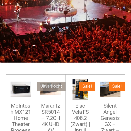
Uitverkocht
Sale!
Sale!
McIntos
Marantz
Elac
Silent
h MX121
SR5014
Vela FS
Angel
Home
– 7.2CH
408.2
Genesis
Theater
4K UHD
(Zwart) |
GX –
Process
AV
Inruil
Zwart –