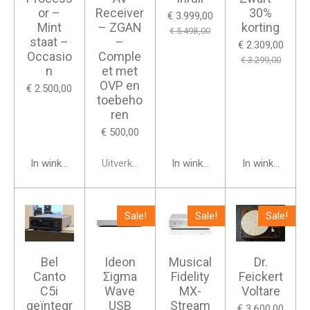
or –
Receiver
30%
€ 3.999,00
Mint
– ZGAN
korting
€ 5.498,00
staat –
–
€ 2.309,00
Occasio
Comple
€ 3.299,00
n
et met
OVP en
€ 2.500,00
toebeho
ren
€ 500,00
In winkelwagen
Uitverkocht
In winkelwagen
In winkelwage
Sale!
Sale!
Sale!
Bel
Ideon
Musical
Dr.
Canto
Σigma
Fidelity
Feickert
C5i
Wave
MX-
Voltare
geïntegr
USB
Stream
€ 3.600,00