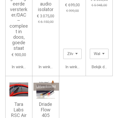
eerde
audio
€ 699,00
€ 5.948,00
versterk
isolator
€ 999,00
er/DAC
€ 3.075,00
–
€ 6.150,00
complee
t in
doos,
goede
staat
€ 900,00
In winkelwagen
In winkelwagen
In winkelwagen
Bekijk details
Uitverkocht
Tara
Driade
Labs
Flow
RSC Air
405