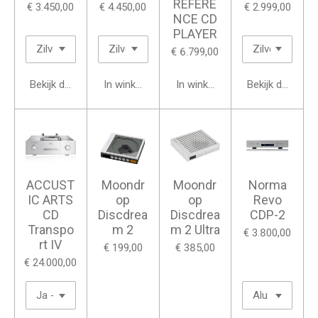
REFERE
€ 3.450,00
€ 4.450,00
€ 2.999,00
NCE CD
PLAYER
€ 6.799,00
Bekijk details
In winkelwagen
In winkelwagen
Bekijk details
ACCUST
Moondr
Moondr
Norma
IC ARTS
op
op
Revo
CD
Discdrea
Discdrea
CDP-2
Transpo
m 2
m 2 Ultra
€ 3.800,00
rt IV
€ 199,00
€ 385,00
€ 24.000,00