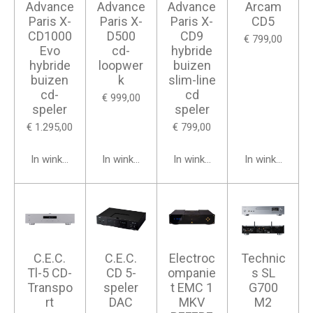
Advance
Advance
Advance
Arcam
Paris X-
Paris X-
Paris X-
CD5
CD1000
D500
CD9
€ 799,00
Evo
cd-
hybride
hybride
loopwer
buizen
buizen
k
slim-line
cd-
cd
€ 999,00
speler
speler
€ 1.295,00
€ 799,00
In winkelwagen
In winkelwagen
In winkelwagen
In winkelwage
C.E.C.
C.E.C.
Electroc
Technic
Tl-5 CD-
CD 5-
ompanie
s SL
Transpo
speler
t EMC 1
G700
rt
DAC
MKV
M2