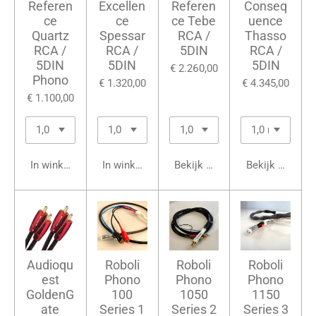
Referen
Excellen
Referen
Conseq
ce
ce
ce Tebe
uence
Quartz
Spessar
RCA /
Thasso
RCA /
RCA /
5DIN
RCA /
5DIN
5DIN
5DIN
€ 2.260,00
Phono
€ 1.320,00
€ 4.345,00
€ 1.100,00
In winkelwagen
In winkelwagen
Bekijk details
Bekijk details
Audioqu
Roboli
Roboli
Roboli
est
Phono
Phono
Phono
GoldenG
100
1050
1150
ate
Series 1
Series 2
Series 3