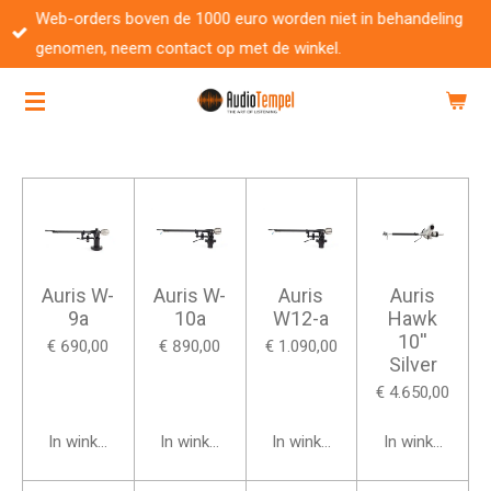
Web-orders boven de 1000 euro worden niet in behandeling
Ga
genomen, neem contact op met de winkel.
direct
naar
de
hoofdinhoud
Auris W-
Auris W-
Auris
Auris
9a
10a
W12-a
Hawk
10''
€ 690,00
€ 890,00
€ 1.090,00
Silver
€ 4.650,00
In winkelwagen
In winkelwagen
In winkelwagen
In winkelwage