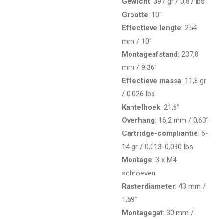
Gewicht
: 397 gr / 0,87 lbs
Grootte
: 10"
Effectieve lengte
: 254
mm / 10"
Montageafstand
: 237,8
mm / 9,36"
Effectieve massa
: 11,8 gr
/ 0,026 lbs
Kantelhoek
: 21,6°
Overhang
: 16,2 mm / 0,63"
Cartridge-compliantie
: 6-
14 gr / 0,013-0,030 lbs
Montage
: 3 x M4
schroeven
Rasterdiameter
: 43 mm /
1,69"
Montagegat
: 30 mm /