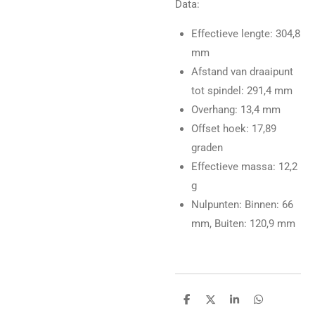
Data:
Effectieve lengte
: 304,8
mm
Afstand van draaipunt
tot spindel
: 291,4 mm
Overhang
: 13,4 mm
Offset hoek
: 17,89
graden
Effectieve massa
: 12,2
g
Nulpunten
: Binnen: 66
mm, Buiten: 120,9 mm
D
D
S
D
e
e
h
e