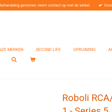
 behandeling genomen, neem contact op met de winkel.
Voor
NZE MERKEN
SECOND LIFE
OPRUIMING
A
Roboli RCA
1 - Series 5