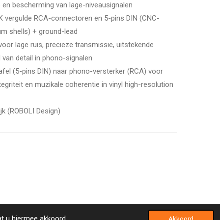
 en bescherming van lage-niveausignalen
4K vergulde RCA-connectoren en 5-pins DIN (CNC-
um shells) + ground-lead
oor lage ruis, precieze transmissie, uitstekende
van detail in phono-signalen
tafel (5-pins DIN) naar phono-versterker (RCA) voor
egriteit en muzikale coherentie in vinyl high-resolution
ijk (ROBOLI Design)
at u hiermee akkoord.
Akkoord