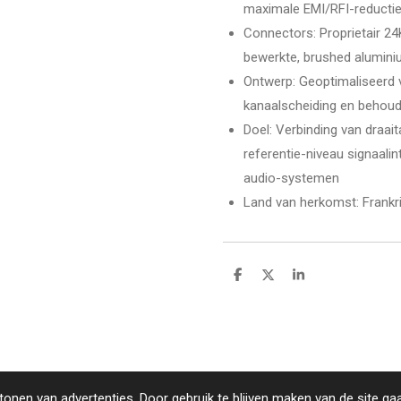
maximale EMI/RFI-reductie
Connectors: Proprietair 2
bewerkte, brushed alumini
Ontwerp: Geoptimaliseerd v
kanaalscheiding en behoud 
Doel: Verbinding van draai
referentie-niveau signaalint
audio-systemen
Land van herkomst: Frankr
D
D
S
e
e
h
l
e
a
e
l
r
n
e
onen van advertenties. Door gebruik te blijven maken van de site ga