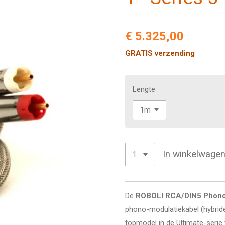
€ 5.325,00
GRATIS verzending
Lengte
In winkelwage
De
ROBOLI RCA/DIN5 Phono 
phono-modulatiekabel (hybride
topmodel in de Ultimate-serie 