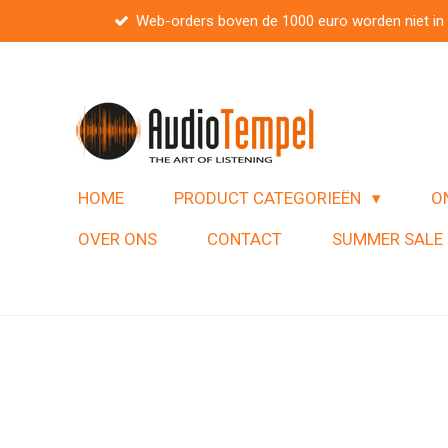
Web-orders boven de 1000 euro worden niet in
Ga
direct
naar
de
hoofdinhoud
HOME
PRODUCT CATEGORIEËN
O
OVER ONS
CONTACT
SUMMER SALE