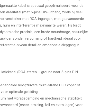
gemaakte kabel is speciaal geoptimaliseerd voor de
n draaitafel (met 5-pins DIN-uitgang, zoals bij veel
ono-versterker met RCA-ingangen, met geavanceerde
s, hum en interferentie maximaal te weren. Hij biedt
dynamische precisie, een brede soundstage, natuurlijke
uisvloer zonder vervorming of hardheid, ideaal voor
referentie-niveau detail en emotionele diepgang in
atiekabel (RCA stereo + ground naar 5-pins DIN,
ehandelde hoogzuivere multi-strand OFC koper of
voor optimale geleiding
ricum met vibratiedemping en mechanische stabiliteit
avanceerd (cross-braiding, foil en extra lagen) voor