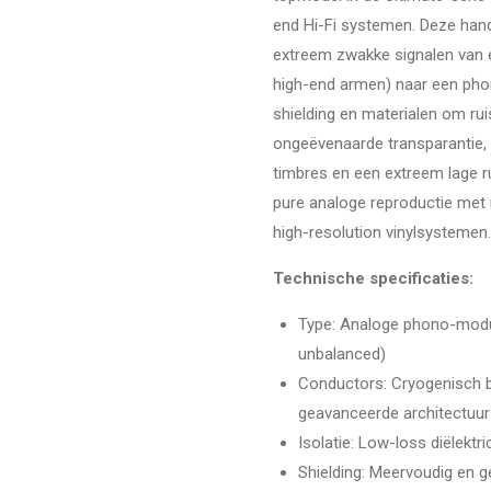
end Hi-Fi systemen. Deze hand
extreem zwakke signalen van ee
high-end armen) naar een ph
shielding en materialen om rui
ongeëvenaarde transparantie, 
timbres en een extreem lage r
pure analoge reproductie met 
high-resolution vinylsystemen.
Technische specificaties:
Type: Analoge phono-modul
unbalanced)
Conductors: Cryogenisch b
geavanceerde architectuur 
Isolatie: Low-loss diëlekt
Shielding: Meervoudig en ge