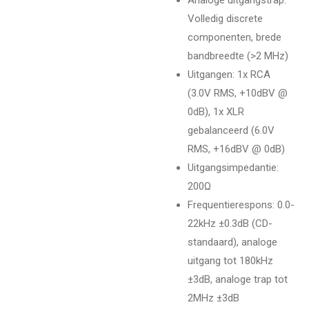
Volledig discrete
componenten, brede
bandbreedte (>2 MHz)
Uitgangen
: 1x RCA
(3.0V RMS, +10dBV @
0dB), 1x XLR
gebalanceerd (6.0V
RMS, +16dBV @ 0dB)
Uitgangsimpedantie
:
200Ω
Frequentierespons
: 0.0-
22kHz ±0.3dB (CD-
standaard), analoge
uitgang tot 180kHz
±3dB, analoge trap tot
2MHz ±3dB