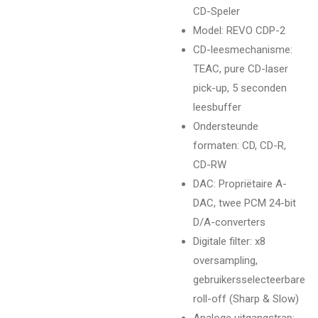
CD-Speler
Model
: REVO CDP-2
CD-leesmechanisme
:
TEAC, pure CD-laser
pick-up, 5 seconden
leesbuffer
Ondersteunde
formaten
: CD, CD-R,
CD-RW
DAC
: Propriëtaire A-
DAC, twee PCM 24-bit
D/A-converters
Digitale filter
: x8
oversampling,
gebruikersselecteerbare
roll-off (Sharp & Slow)
Analoge uitgangstrap
: