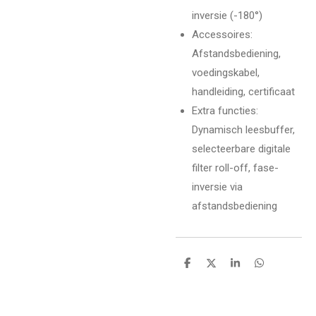
inversie (-180°)
Accessoires
:
Afstandsbediening,
voedingskabel,
handleiding, certificaat
Extra functies
:
Dynamisch leesbuffer,
selecteerbare digitale
filter roll-off, fase-
inversie via
afstandsbediening
D
D
S
D
e
e
h
e
l
e
a
l
e
l
r
e
n
e
n