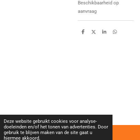
Beschikbaarheid op
aanvraag
D
D
S
D
e
e
h
e
l
e
a
l
e
l
r
e
n
e
n
Deze website gebruikt cookies voor analyse-
doeleinden en/of het tonen van advertenties. Door
gebruik te blijven maken van de site gaat u
hiermee akkoord.