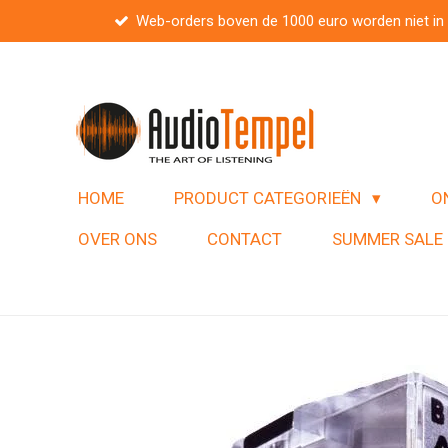
Web-orders boven de 1000 euro worden niet in
Ga
direct
naar
de
hoofdinhoud
HOME
PRODUCT CATEGORIEËN
O
OVER ONS
CONTACT
SUMMER SALE