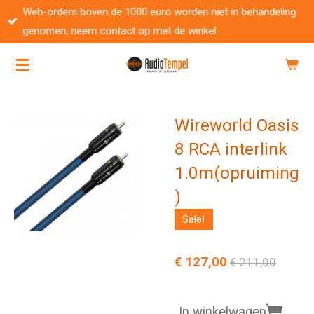
Web-orders boven de 1000 euro worden niet in behandeling
Ga
genomen, neem contact op met de winkel.
direct
naar
de
hoofdinhoud
Wireworld Oasis
8 RCA interlink
1.0m(opruiming
)
Sale!
€ 127,00
€ 211,00
In winkelwagen