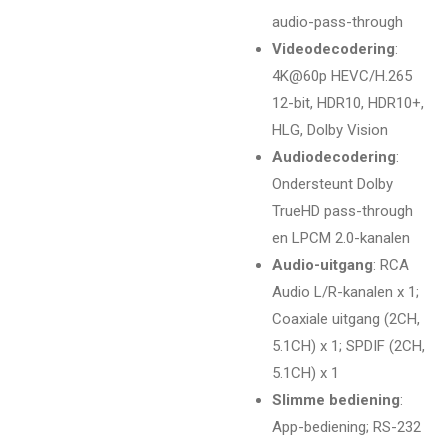
audio-pass-through
Videodecodering
:
4K@60p HEVC/H.265
12-bit, HDR10, HDR10+,
HLG, Dolby Vision
Audiodecodering
:
Ondersteunt Dolby
TrueHD pass-through
en LPCM 2.0-kanalen
Audio-uitgang
: RCA
Audio L/R-kanalen x 1;
Coaxiale uitgang (2CH,
5.1CH) x 1; SPDIF (2CH,
5.1CH) x 1
Slimme bediening
:
App-bediening; RS-232