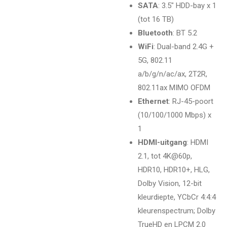
SATA
: 3.5" HDD-bay x 1
(tot 16 TB)
Bluetooth
: BT 5.2
WiFi
: Dual-band 2.4G +
5G, 802.11
a/b/g/n/ac/ax, 2T2R,
802.11ax MIMO OFDM
Ethernet
: RJ-45-poort
(10/100/1000 Mbps) x
1
HDMI-uitgang
: HDMI
2.1, tot 4K@60p,
HDR10, HDR10+, HLG,
Dolby Vision, 12-bit
kleurdiepte, YCbCr 4:4:4
kleurenspectrum; Dolby
TrueHD en LPCM 2.0