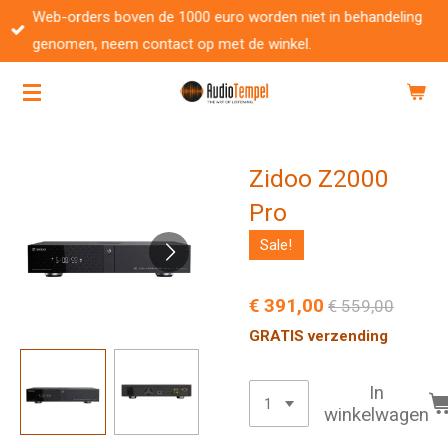
Web-orders boven de 1000 euro worden niet in behandeling
Ga
genomen, neem contact op met de winkel.
direct
naar
de
hoofdinhoud
Zidoo Z2000
Pro
Sale!
€ 391,00
€ 559,00
GRATIS verzending
In
winkelwagen