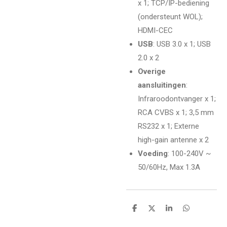
x 1; TCP/IP-bediening
(ondersteunt WOL);
HDMI-CEC
USB
: USB 3.0 x 1; USB
2.0 x 2
Overige
aansluitingen
:
Infraroodontvanger x 1;
RCA CVBS x 1; 3,5 mm
RS232 x 1; Externe
high-gain antenne x 2
Voeding
: 100-240V ~
50/60Hz, Max 1.3A
D
D
S
D
e
e
h
e
l
e
a
l