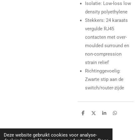
Isolatie: Low-loss low
density polyethylene
Stekkers: 24 karaats
vergulde RJ45
contacten met over-
moulded surround en
non-compression
strain relief
Richtinggevoelig:
Zwarte stip aan de
switch/router-zijde
D
D
S
D
e
e
h
e
l
e
a
l
e
l
r
e
n
e
n
Deze website gebruikt cookies voor analyse-