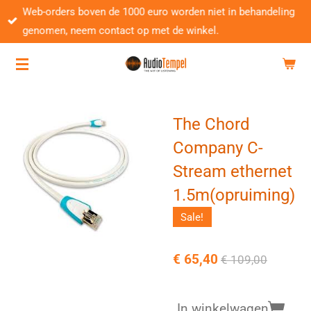
Web-orders boven de 1000 euro worden niet in behandeling
Ga
genomen, neem contact op met de winkel.
direct
naar
de
hoofdinhoud
The Chord
Company C-
Stream ethernet
1.5m(opruiming)
Sale!
€ 65,40
€ 109,00
In winkelwagen