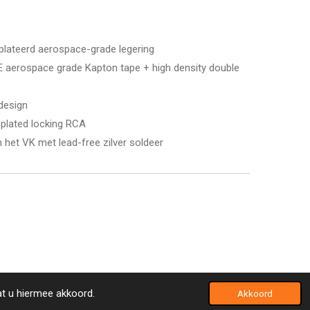
plateerd aerospace-grade legering
E aerospace grade Kapton tape + high density double
 design
-plated locking RCA
het VK met lead-free zilver soldeer
at u hiermee akkoord.
Akkoord