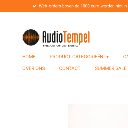
Web-orders boven de 1000 euro worden niet in
Ga
direct
naar
de
hoofdinhoud
HOME
PRODUCT CATEGORIEËN
O
OVER ONS
CONTACT
SUMMER SALE