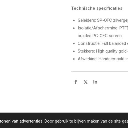
Technische specificaties
Geleiders: SP-OFC zilverge
Isolatie/Afscherming: PTF
braided PC-OFC screen
Constructie: Full balanced
Stekkers: High quality gold
Afwerking: Handgemaakt in 
D
D
S
e
e
h
l
e
a
e
l
r
n
e
onen van advertenties. Door gebruik te blijven maken van de site ga