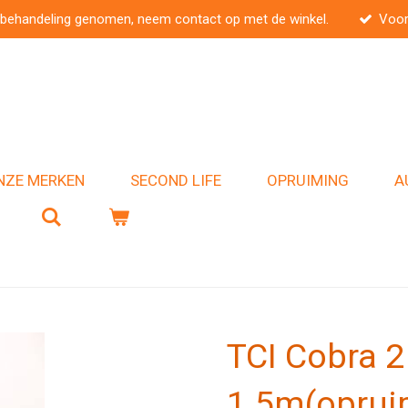
 behandeling genomen, neem contact op met de winkel.
Voor
NZE MERKEN
SECOND LIFE
OPRUIMING
A
TCI Cobra 2
1.5m(oprui