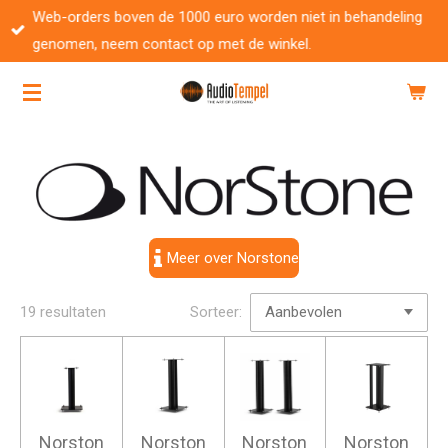
Web-orders boven de 1000 euro worden niet in behandeling
Ga
genomen, neem contact op met de winkel.
direct
naar
de
hoofdinhoud
Meer over Norstone
19 resultaten
Sorteer:
Norston
Norston
Norston
Norston