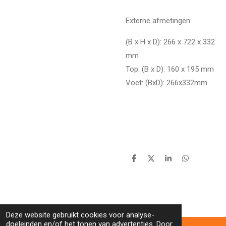
Externe afmetingen:
(B x H x D): 266 x 722 x 332
mm
Top: (B x D): 160 x 195 mm
Voet: (BxD): 266x332mm
D
D
S
D
e
e
h
e
l
e
a
l
e
l
r
e
n
e
n
Deze website gebruikt cookies voor analyse-
doeleinden en/of het tonen van advertenties. Door