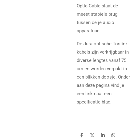
Optic Cable slaat de
meest stabiele brug
tussen de je audio
apparatuur.
De Jura optische Toslink
kabels zijn verkrijgbaar in
diverse lengtes vanaf 75
cm en worden verpakt in
een blikken doosje. Onder
aan deze pagina vind je
een link naar een
specificatie blad.
D
D
S
D