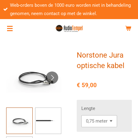
Web-orders boven de 1000 euro worden niet in behandeling
Ga
genomen, neem contact op met de winkel.
direct
naar
de
hoofdinhoud
Norstone Jura
optische kabel
€ 59,00
Lengte