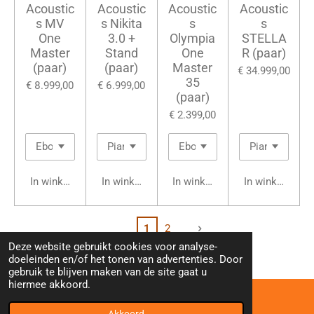
Acoustic
Acoustic
Acoustic
Acoustic
s MV
s Nikita
s
s
One
3.0 +
Olympia
STELLA
Master
Stand
One
R (paar)
(paar)
(paar)
Master
€ 34.999,00
35
€ 8.999,00
€ 6.999,00
(paar)
€ 2.399,00
In winkelwagen
In winkelwagen
In winkelwagen
In winkelwage
1
2
Deze website gebruikt cookies voor analyse-
doeleinden en/of het tonen van advertenties. Door
gebruik te blijven maken van de site gaat u
hiermee akkoord.