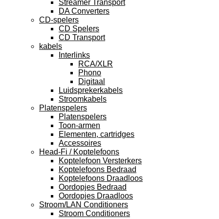
Streamer Transport
DA Converters
CD-spelers
CD Spelers
CD Transport
kabels
Interlinks
RCA/XLR
Phono
Digitaal
Luidsprekerkabels
Stroomkabels
Platenspelers
Platenspelers
Toon-armen
Elementen, cartridges
Accessoires
Head-Fi / Koptelefoons
Koptelefoon Versterkers
Koptelefoons Bedraad
Koptelefoons Draadloos
Oordopjes Bedraad
Oordopjes Draadloos
Stroom/LAN Conditioners
Stroom Conditioners