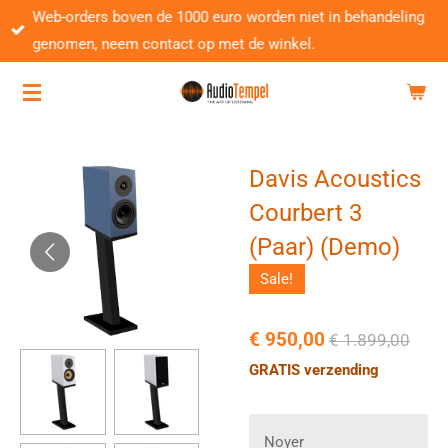
Web-orders boven de 1000 euro worden niet in behandeling
Ga
genomen, neem contact op met de winkel.
direct
naar
de
hoofdinhoud
Davis Acoustics
Courbert 3
(Paar) (Demo)
Sale!
€ 950,00
€ 1.899,00
GRATIS verzending
Noyer