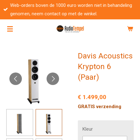
Web-orders boven de 1000 euro worden niet in behandeling
Ga
genomen, neem contact op met de winkel.
direct
naar
de
hoofdinhoud
Davis Acoustics
Krypton 6
(Paar)
€ 1.499,00
GRATIS verzending
Kleur