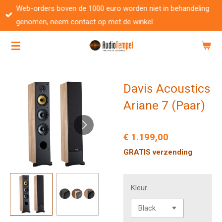
Web-orders boven de 1000 euro worden niet in behandeling
Ga
genomen, neem contact op met de winkel.
direct
naar
de
hoofdinhoud
Davis Acoustics
Ariane 7 (Paar)
€ 1.199,00
GRATIS verzending
Kleur