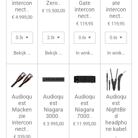
intercon
Zero .
Gate
ate
nect .
intercon
intercon
€ 15.500,00
nect .
nect .
€ 4.999,00
€ 119,95
€ 119,95
Bekijk details
Bekijk details
In winkelwagen
In winkelwage
Audioqu
Audioqu
Audioqu
Audioqu
est
est
est
est
Macken
Niagara
Niagara
NightBir
zie
3000 .
7000 .
d
intercon
headpho
€ 3.995,00
€ 11.995,00
nect .
ne kabel
.
€ 339,00