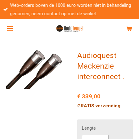
Web-orders boven de 1000 euro worden niet in behandeling
Ga
genomen, neem contact op met de winkel.
direct
naar
de
hoofdinhoud
Audioquest
Mackenzie
interconnect .
€ 339,00
GRATIS verzending
Lengte