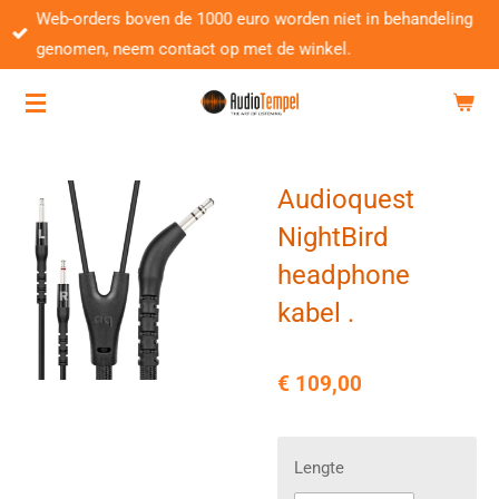
Web-orders boven de 1000 euro worden niet in behandeling
Ga
genomen, neem contact op met de winkel.
direct
naar
de
hoofdinhoud
Audioquest
NightBird
headphone
kabel .
€ 109,00
Lengte