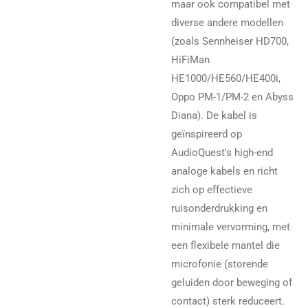
maar ook compatibel met
diverse andere modellen
(zoals Sennheiser HD700,
HiFiMan
HE1000/HE560/HE400i,
Oppo PM-1/PM-2 en Abyss
Diana). De kabel is
geïnspireerd op
AudioQuest's high-end
analoge kabels en richt
zich op effectieve
ruisonderdrukking en
minimale vervorming, met
een flexibele mantel die
microfonie (storende
geluiden door beweging of
contact) sterk reduceert.