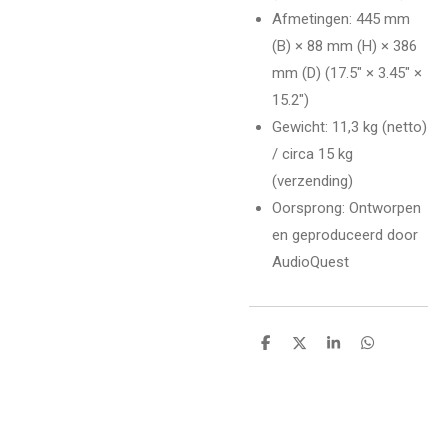
Afmetingen: 445 mm
(B) × 88 mm (H) × 386
mm (D) (17.5" × 3.45" ×
15.2")
Gewicht: 11,3 kg (netto)
/ circa 15 kg
(verzending)
Oorsprong: Ontworpen
en geproduceerd door
AudioQuest
D
D
S
D
e
e
h
e
l
e
a
l
e
l
r
e
n
e
n