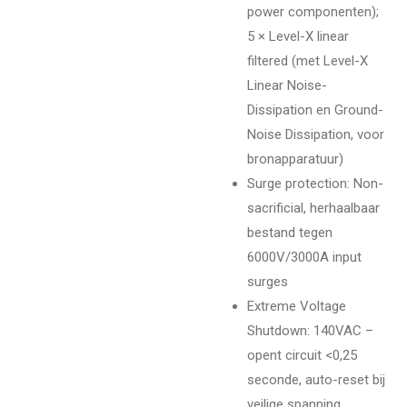
power componenten);
5 × Level-X linear
filtered (met Level-X
Linear Noise-
Dissipation en Ground-
Noise Dissipation, voor
bronapparatuur)
Surge protection: Non-
sacrificial, herhaalbaar
bestand tegen
6000V/3000A input
surges
Extreme Voltage
Shutdown: 140VAC –
opent circuit <0,25
seconde, auto-reset bij
veilige spanning