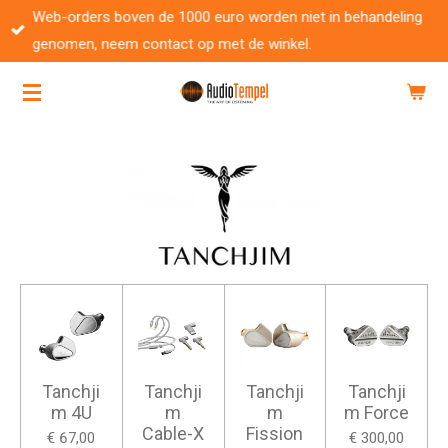
Web-orders boven de 1000 euro worden niet in behandeling
Ga
genomen, neem contact op met de winkel.
direct
naar
de
hoofdinhoud
Tanchji
Tanchji
Tanchji
Tanchji
m 4U
m
m
m Force
Cable-X
Fission
€ 67,00
€ 300,00