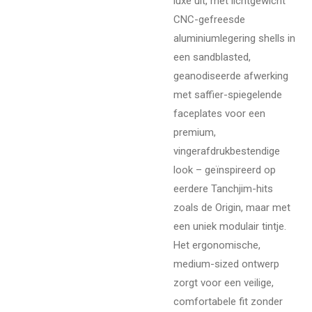
luxe uit, met lichtgewicht
CNC-gefreesde
aluminiumlegering shells in
een sandblasted,
geanodiseerde afwerking
met saffier-spiegelende
faceplates voor een
premium,
vingerafdrukbestendige
look – geïnspireerd op
eerdere Tanchjim-hits
zoals de Origin, maar met
een uniek modulair tintje.
Het ergonomische,
medium-sized ontwerp
zorgt voor een veilige,
comfortabele fit zonder