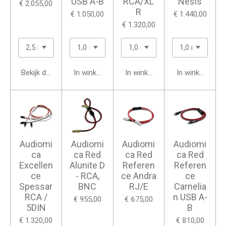
USB A-B
RCA/XL
Nesis
€ 2.055,00
R
€ 1.050,00
€ 1.440,00
€ 1.320,00
Bekijk details
In winkelwagen
In winkelwagen
In winkelwage
Audiomi
Audiomi
Audiomi
Audiomi
ca
ca Red
ca Red
ca Red
Excellen
Alunite D
Referen
Referen
ce
- RCA,
ce Andra
ce
Spessar
BNC
RJ/E
Carnelia
RCA /
n USB A-
€ 955,00
€ 675,00
5DIN
B
€ 1.320,00
€ 810,00