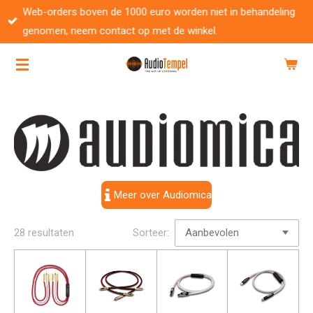
Web-orders boven de 1000 euro worden niet in behandeling
Ga
genomen, neem contact op met de winkel.
direct
naar
de
hoofdinhoud
Meer over Audiomica
28 resultaten
Sorteer: