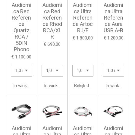
Audiomi
Audiomi
Audiomi
Audiomi
ca Red
ca Red
ca Ultra
ca Ultra
Referen
Referen
Referen
Referen
ce
ce Rhod
ce Artoc
ce Aura
Quartz
RCA/XL
RJ/E
USB A-B
RCA /
R
€ 1.800,00
€ 1.200,00
5DIN
€ 690,00
Phono
€ 1.100,00
In winkelwagen
In winkelwagen
Bekijk details
In winkelwage
Audiomi
Audiomi
Audiomi
Audiomi
ca Ultra
ca Ultra
ca Ultra
ca Ultra