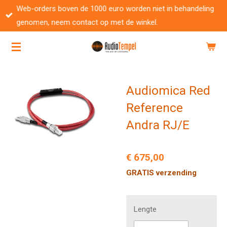
Web-orders boven de 1000 euro worden niet in behandeling
Ga
genomen, neem contact op met de winkel.
direct
naar
de
hoofdinhoud
Audiomica Red
Reference
Andra RJ/E
€ 675,00
GRATIS verzending
Lengte