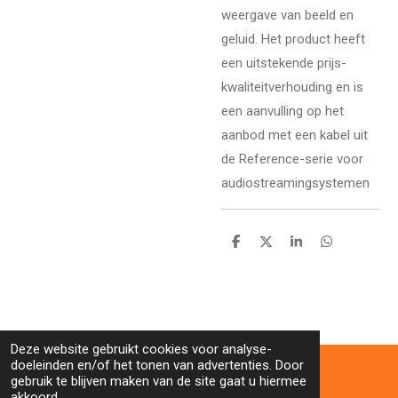
weergave van beeld en
geluid. Het product heeft
een uitstekende prijs-
kwaliteitverhouding en is
een aanvulling op het
aanbod met een kabel uit
de Reference-serie voor
audiostreamingsystemen
D
D
S
D
e
e
h
e
l
e
a
l
e
l
r
e
n
e
n
Deze website gebruikt cookies voor analyse-
doeleinden en/of het tonen van advertenties. Door
gebruik te blijven maken van de site gaat u hiermee
akkoord.