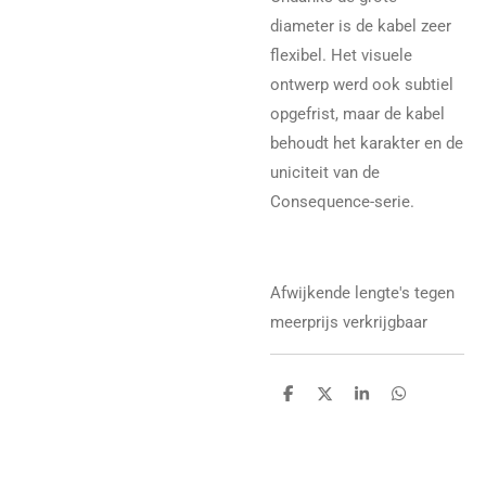
diameter is de kabel zeer
flexibel. Het visuele
ontwerp werd ook subtiel
opgefrist, maar de kabel
behoudt het karakter en de
uniciteit van de
Consequence-serie.
Afwijkende lengte's tegen
meerprijs verkrijgbaar
D
D
S
D
e
e
h
e
l
e
a
l
e
l
r
e
n
e
n