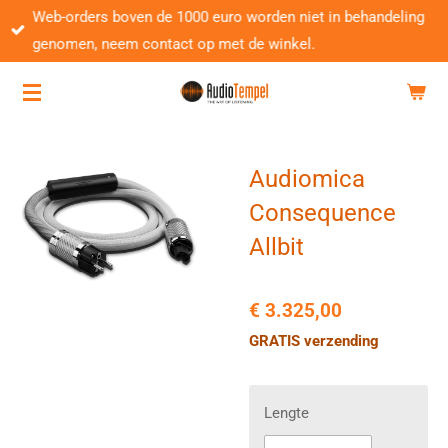
Web-orders boven de 1000 euro worden niet in behandeling
Ga
genomen, neem contact op met de winkel.
direct
naar
de
hoofdinhoud
Audiomica
Consequence
Allbit
€ 3.325,00
GRATIS verzending
Lengte