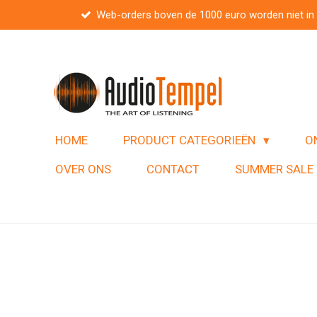
Web-orders boven de 1000 euro worden niet in
Ga
direct
naar
de
hoofdinhoud
HOME
PRODUCT CATEGORIEËN
O
OVER ONS
CONTACT
SUMMER SALE