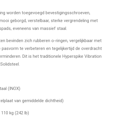
ing worden toegevoegd bevestigingsschroeven,
 mooi geborgd, verstelbaar, sterke vergrendeling met
spads, eveneens van massief staal.
n bevinden zich rubberen o-ringen, vergelijkbaar met
 pasvorm te verbeteren en tegelijkertijd de overdracht
minderen. Dit is het traditionele Hyperspike Vibration
olidsteel.
taal (INOX)
elplaat van gemiddelde dichtheid)
 110 kg (242 lb)