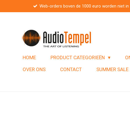
Web-orders boven de 1000 euro worden niet in
Ga
direct
naar
de
hoofdinhoud
HOME
PRODUCT CATEGORIEËN
O
OVER ONS
CONTACT
SUMMER SALE