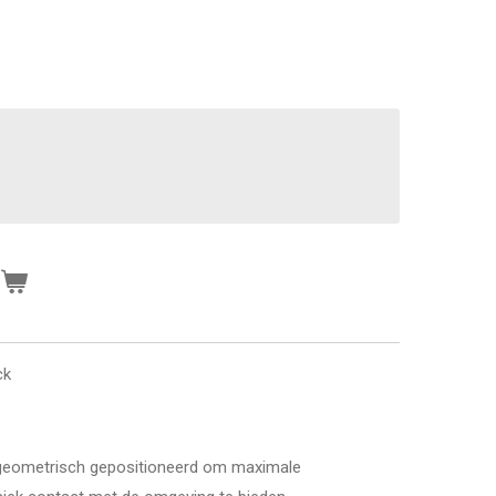
n
ck
is geometrisch gepositioneerd om maximale