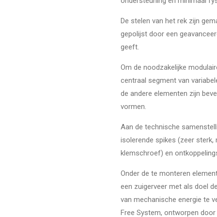
ondersteuning en minimaal fy
De stelen van het rek zijn ge
gepolijst door een geavanceer
geeft.
Om de noodzakelijke modulaire
centraal segment van variabel
de andere elementen zijn bev
vormen.
Aan de technische samenstell
isolerende spikes (zeer sterk,
klemschroef) en ontkoppeling
Onder de te monteren elemente
een zuigerveer met als doel de
van mechanische energie te ver
Free System, ontworpen door S