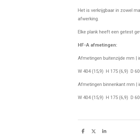
Het is verkrijgbaar in zowel m
afwerking.
Elke plank heeft een getest ge
HF-A afmetingen:
Afmetingen buitenzijde mm | i
W 404 (15,9) H 175 (6,9) D 60
Afmetingen binnenkant mm | i
W 404 (15,9) H 175 (6,9) D 60
D
D
S
e
e
h