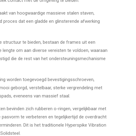
siek contact met de omgeving te bieden.
maakt van hoogwaardige massieve stalen staven,
d proces dat een gladde en glinsterende afwerking
 structuur te bieden, bestaan de frames uit een
e lengte om aan diverse vereisten te voldoen, waaraan
estigd die de rest van het ondersteuningsmechanisme
ing worden toegevoegd bevestigingsschroeven,
 mooi geborgd, verstelbaar, sterke vergrendeling met
spads, eveneens van massief staal.
n bevinden zich rubberen o-ringen, vergelijkbaar met
 pasvorm te verbeteren en tegelijkertijd de overdracht
minderen. Dit is het traditionele Hyperspike Vibration
olidsteel.