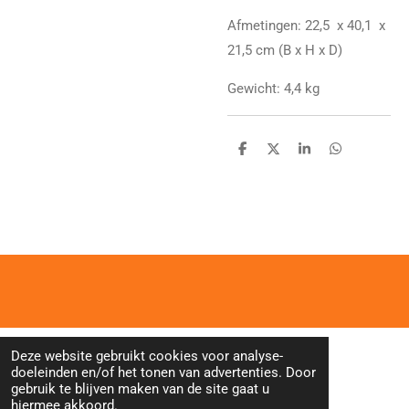
Afmetingen: 22,5 x 40,1 x
21,5 cm (B x H x D)
Gewicht: 4,4 kg
D
D
S
D
e
e
h
e
l
e
a
l
e
l
r
e
n
e
n
Deze website gebruikt cookies voor analyse-
doeleinden en/of het tonen van advertenties. Door
gebruik te blijven maken van de site gaat u
hiermee akkoord.