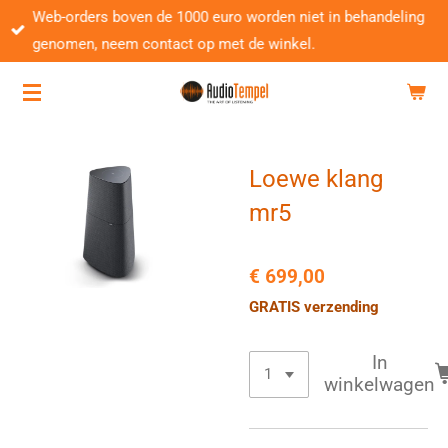
Web-orders boven de 1000 euro worden niet in behandeling
Ga
genomen, neem contact op met de winkel.
direct
naar
de
hoofdinhoud
Loewe klang
mr5
€ 699,00
GRATIS verzending
In
winkelwagen