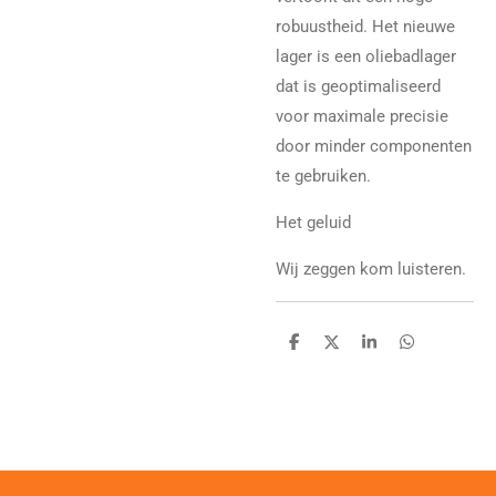
robuustheid. Het nieuwe
lager is een oliebadlager
dat is geoptimaliseerd
voor maximale precisie
door minder componenten
te gebruiken.
Het geluid
Wij zeggen kom luisteren.
D
D
S
D
e
e
h
e
l
e
a
l
e
l
r
e
n
e
n