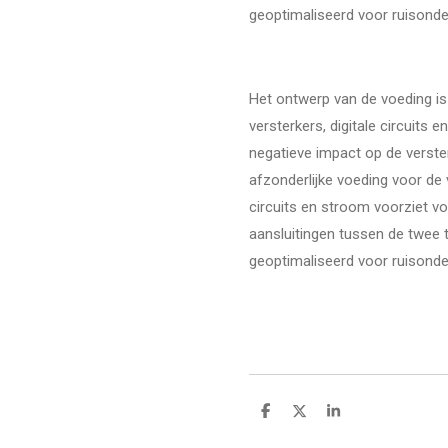
geoptimaliseerd voor ruisonde
Het ontwerp van de voeding is 
versterkers, digitale circuits
negatieve impact op de verste
afzonderlijke voeding voor de v
circuits en stroom voorziet v
aansluitingen tussen de twee 
geoptimaliseerd voor ruisonde
D
D
S
e
e
h
l
e
a