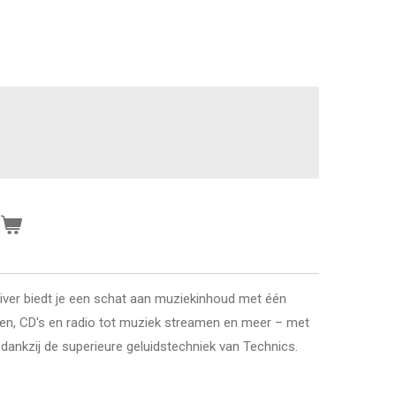
n
er biedt je een schat aan muziekinhoud met één
aten, CD's en radio tot muziek streamen en meer – met
ankzij de superieure geluidstechniek van Technics.