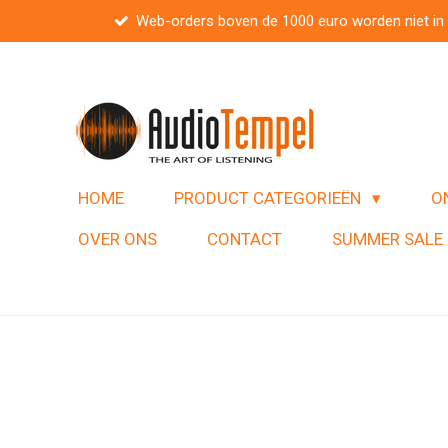
Web-orders boven de 1000 euro worden niet in
Ga
direct
naar
de
hoofdinhoud
HOME
PRODUCT CATEGORIEËN
O
OVER ONS
CONTACT
SUMMER SALE