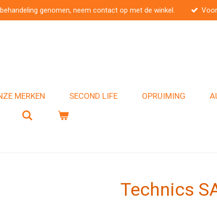
 behandeling genomen, neem contact op met de winkel.
Voor
NZE MERKEN
SECOND LIFE
OPRUIMING
A
Technics S