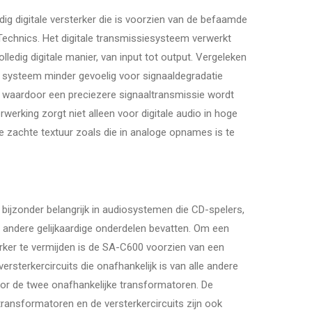
ig digitale versterker die is voorzien van de befaamde
 Technics. Het digitale transmissiesysteem verwerkt
olledig digitale manier, van input tot output. Vergeleken
t systeem minder gevoelig voor signaaldegradatie
, waardoor een preciezere signaaltransmissie wordt
rwerking zorgt niet alleen voor digitale audio in hoge
e zachte textuur zoals die in analoge opnames is te
bijzonder belangrijk in audiosystemen die CD-spelers,
 en andere gelijkaardige onderdelen bevatten. Om een
rker te vermijden is de SA-C600 voorzien van een
ersterkercircuits die onafhankelijk is van alle andere
oor de twee onafhankelijke transformatoren. De
transformatoren en de versterkercircuits zijn ook