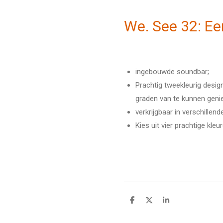
We. See 32: Ee
ingebouwde soundbar;
Prachtig tweekleurig desi
graden van te kunnen genie
verkrijgbaar in verschillend
Kies uit vier prachtige kle
D
D
S
e
e
h
l
e
a