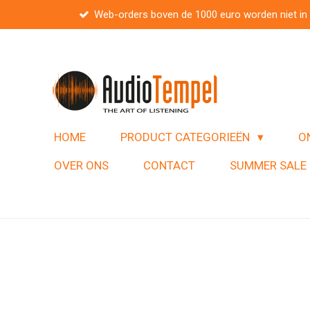
Web-orders boven de 1000 euro worden niet in
Ga
direct
naar
de
hoofdinhoud
HOME
PRODUCT CATEGORIEËN
O
OVER ONS
CONTACT
SUMMER SALE