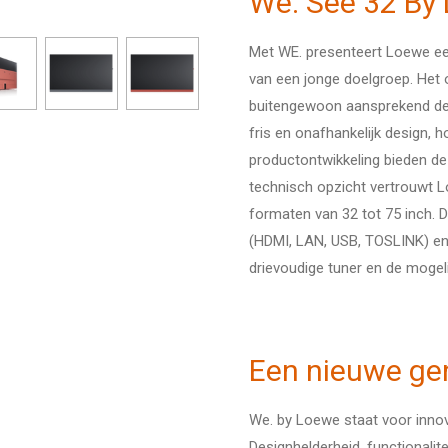
We. See 32 By
Met WE. presenteert Loewe een
van een jonge doelgroep. Het 
buitengewoon aansprekend desi
fris en onafhankelijk design,
productontwikkeling bieden de 
technisch opzicht vertrouwt 
formaten van 32 tot 75 inch. D
(HDMI, LAN, USB, TOSLINK) en 
drievoudige tuner en de mogel
Een nieuwe ge
We. by Loewe staat voor innova
Designhelderheid, functionalitei