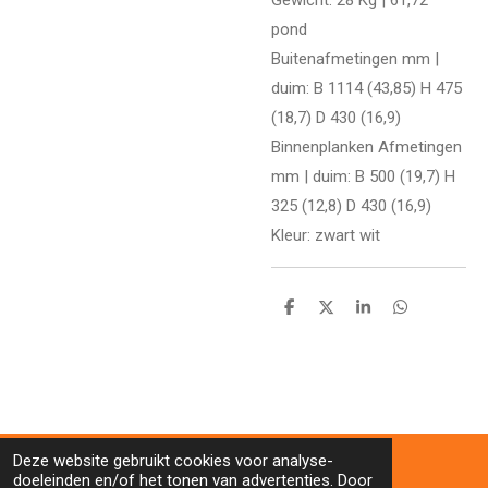
pond
Buitenafmetingen mm |
duim: B 1114 (43,85) H 475
(18,7) D 430 (16,9)
Binnenplanken Afmetingen
mm | duim: B 500 (19,7) H
325 (12,8) D 430 (16,9)
Kleur: zwart wit
D
D
S
D
e
e
h
e
l
e
a
l
e
l
r
e
n
e
n
Deze website gebruikt cookies voor analyse-
doeleinden en/of het tonen van advertenties. Door