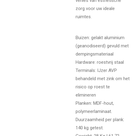
verlies van esthetische
zorg voor uw ideale
ruimtes.
Buizen: gelakt aluminium
(geanodiseerd) gevuld met
dempingsmateriaal
Hardware: roestvrij staal
Terminals: IJzer AVP
behandeld met zink om het
risico op roest te
elimineren
Planken: MDF-hout,
polymeerlaminaat.
Duurzaamheid per plank:
140 kg getest.
Gewicht: 28 Kg | 61,72