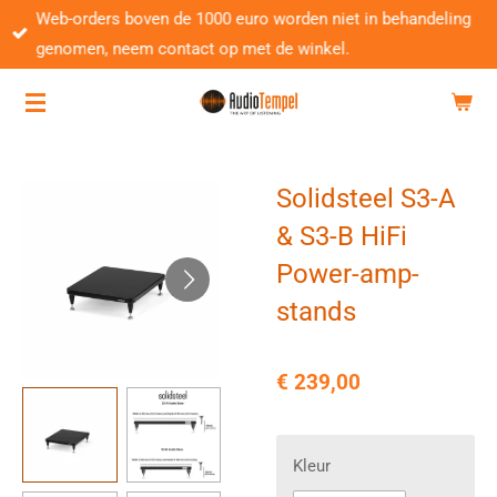
Web-orders boven de 1000 euro worden niet in behandeling
Ga
genomen, neem contact op met de winkel.
direct
naar
de
hoofdinhoud
Solidsteel S3-A
& S3-B HiFi
Power-amp-
stands
€ 239,00
Kleur