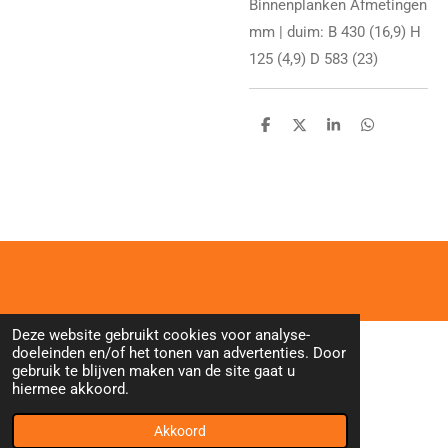
Binnenplanken Afmetingen
mm | duim: B 430 (16,9) H
125 (4,9) D 583 (23)
D
D
S
D
e
e
h
e
l
e
a
l
e
l
r
e
n
e
n
Deze website gebruikt cookies voor analyse-
doeleinden en/of het tonen van advertenties. Door
gebruik te blijven maken van de site gaat u
hiermee akkoord.
Akkoord