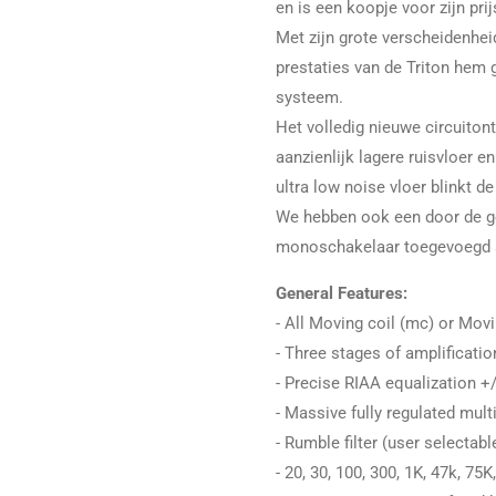
en is een koopje voor zijn prij
Met zijn grote verscheidenheid
prestaties van de Triton hem g
systeem.
Het volledig nieuwe circuiton
aanzienlijk lagere ruisvloer e
ultra low noise vloer blinkt de
We hebben ook een door de geb
monoschakelaar toegevoegd a
General Features:
- All Moving coil (mc) or Mo
- Three stages of amplificatio
- Precise RIAA equalization +
- Massive fully regulated mul
- Rumble filter (user selectabl
- 20, 30, 100, 300, 1K, 47k, 7