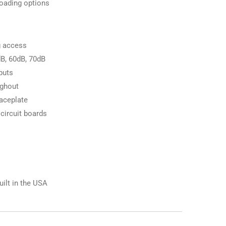
 loading options
g access
dB, 60dB, 70dB
puts
ughout
aceplate
circuit boards
uilt in the USA