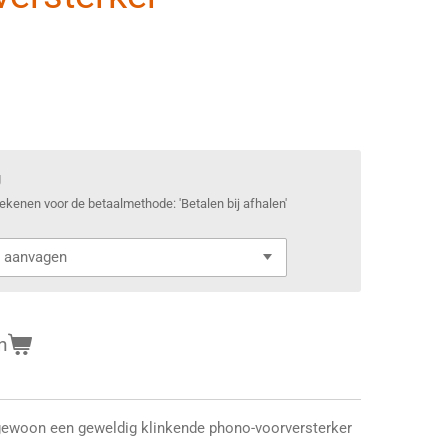
g
frekenen voor de betaalmethode: 'Betalen bij afhalen'
n
s gewoon een geweldig klinkende phono-voorversterker