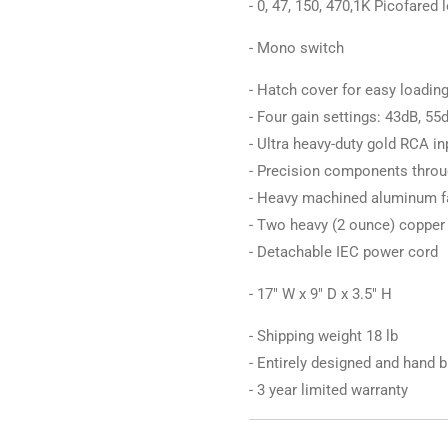
- 0, 47, 150, 470,1K Picofared
- Mono switch
- Hatch cover for easy loadin
- Four gain settings: 43dB, 55
- Ultra heavy-duty gold RCA in
- Precision components thro
- Heavy machined aluminum f
- Two heavy (2 ounce) copper 
- Detachable IEC power cord
- 17" W x 9" D x 3.5" H
- Shipping weight 18 lb
- Entirely designed and hand b
- 3 year limited warranty