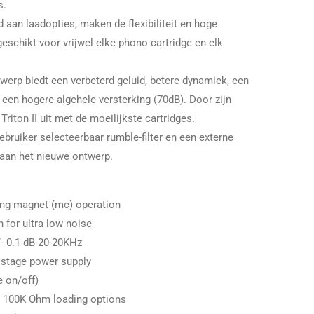
s.
 aan laadopties, maken de flexibiliteit en hoge
eschikt voor vrijwel elke phono-cartridge en elk
twerp biedt een verbeterd geluid, betere dynamiek, een
n een hogere algehele versterking (70dB). Door zijn
 Triton II uit met de moeilijkste cartridges.
ruiker selecteerbaar rumble-filter en een externe
an het nieuwe ontwerp.
ving magnet (mc) operation
n for ultra low noise
/- 0.1 dB 20-20KHz
tistage power supply
e on/off)
5K, 100K Ohm loading options