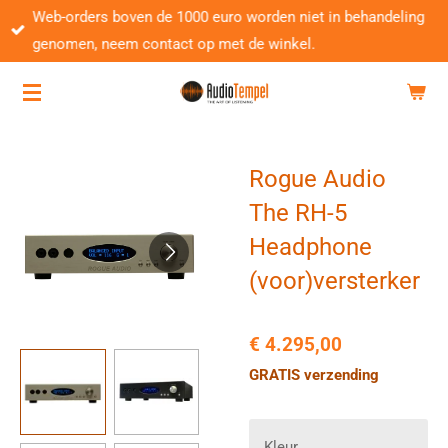
Web-orders boven de 1000 euro worden niet in behandeling
Ga
genomen, neem contact op met de winkel.
direct
naar
de
hoofdinhoud
Rogue Audio
The RH-5
Headphone
(voor)versterker
€ 4.295,00
GRATIS verzending
Kleur