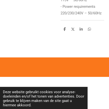
- Power requirements
220/230/240V – 50/60Hz
D
D
S
D
e
e
h
e
l
e
a
l
e
l
r
e
n
e
n
Deze website gebruikt cookies voor analyse-
doeleinden en/of het tonen van advertenties. Door
gebruik te blijven maken van de site gaat u
hiermee akkoord.