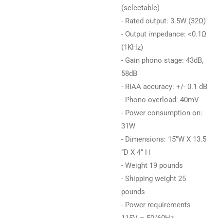
(selectable)
- Rated output: 3.5W (32Ω)
- Output impedance: <0.1Ω
(1KHz)
- Gain phono stage: 43dB,
58dB
- RIAA accuracy: +/- 0.1 dB
- Phono overload: 40mV
- Power consumption on:
31W
- Dimensions: 15”W X 13.5
”D X 4” H
- Weight 19 pounds
- Shipping weight 25
pounds
- Power requirements
115V – 50/60Hz