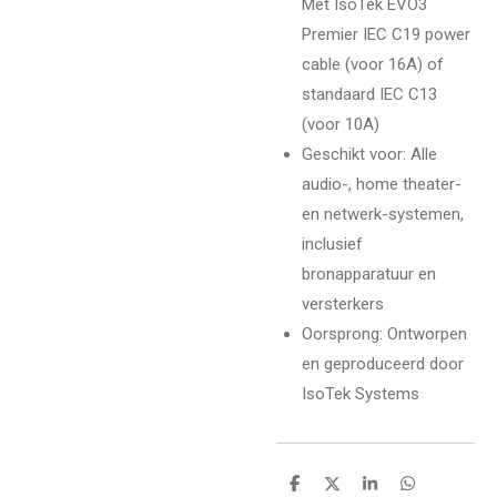
Met IsoTek EVO3
Premier IEC C19 power
cable (voor 16A) of
standaard IEC C13
(voor 10A)
Geschikt voor: Alle
audio-, home theater-
en netwerk-systemen,
inclusief
bronapparatuur en
versterkers
Oorsprong: Ontworpen
en geproduceerd door
IsoTek Systems
D
D
S
D