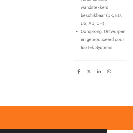
wandstekkers
beschikbaar (UK, EU,
US, AU, CH)
Oorsprong: Ontworpen
en geproduceerd door
IsoTek Systems
D
D
S
D
e
e
h
e
l
e
a
l
e
l
r
e
n
e
n