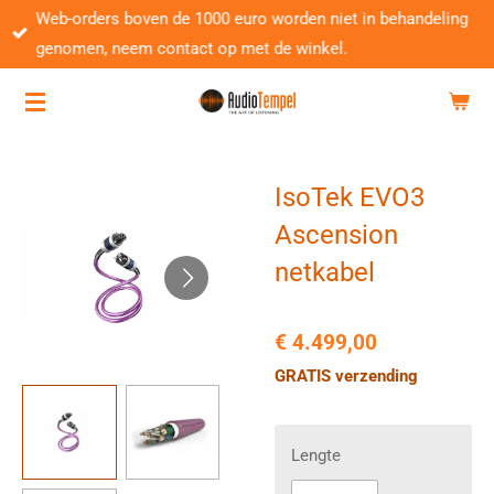
Web-orders boven de 1000 euro worden niet in behandeling
Ga
genomen, neem contact op met de winkel.
direct
naar
de
hoofdinhoud
IsoTek EVO3
Ascension
netkabel
€ 4.499,00
GRATIS verzending
Lengte