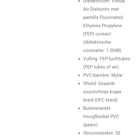
Dielektricum: Virtual
Air Dielectric met
partiële Fluorinated
Ethylene Propylene
(FEP) contact
(diëlektrische
constante: 1.0548)
Vulling: FEP-luchttubes
(FEP tubes of air)
PVC-barrière: Mylar
Shield: Geaarde
zuurstofvrije koper
braid (OFC braid)
Buitenmantel:
Hoogflexibel PVC
(paars)
Stroomsterkte: 55