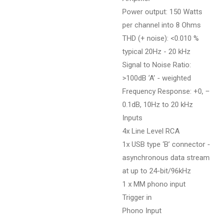
Power output: 150 Watts
per channel into 8 Ohms
THD (+ noise): <0.010 %
typical 20Hz - 20 kHz
Signal to Noise Ratio:
>100dB ‘A’ - weighted
Frequency Response: +0, –
0.1dB, 10Hz to 20 kHz
Inputs
4x Line Level RCA
1x USB type ‘B’ connector -
asynchronous data stream
at up to 24-bit/96kHz
1 x MM phono input
Trigger in
Phono Input