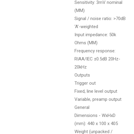
Sensitivity: 3mV nominal
(MM)
Signal / noise ratio: >70dB
‘A’-weighted
Input impedance: 50k
Ohms (MM)
Frequency response:
RIAA/IEC ±0.5dB 20Hz-
20kHz
Outputs
Trigger out
Fixed, line level output
Variable, preamp output
General
Dimensions - WxHxD
(mm): 440 x 100 x 405
Weight (unpacked /