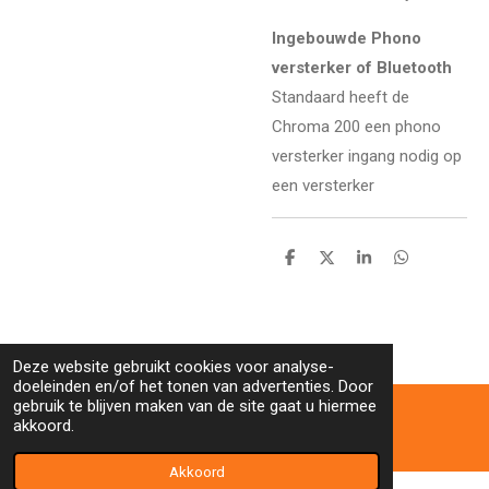
Ingebouwde Phono
versterker of Bluetooth
Standaard heeft de
Chroma 200 een phono
versterker ingang nodig op
een versterker
D
D
S
D
e
e
h
e
l
e
a
l
e
l
r
e
n
e
n
Deze website gebruikt cookies voor analyse-
doeleinden en/of het tonen van advertenties. Door
gebruik te blijven maken van de site gaat u hiermee
akkoord.
Akkoord