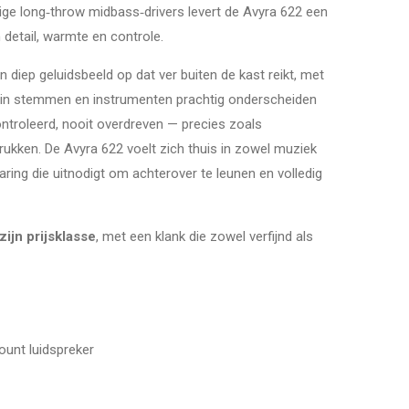
ge long‑throw midbass‑drivers levert de Avyra 622 een
detail, warmte en controle.
diep geluidsbeeld op dat ver buiten de kast reikt, met
in stemmen en instrumenten prachtig onderscheiden
controleerd, nooit overdreven — precies zoals
ukken. De Avyra 622 voelt zich thuis in zowel muziek
rvaring die uitnodigt om achterover te leunen en volledig
ijn prijsklasse
, met een klank die zowel verfijnd als
unt luidspreker