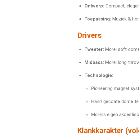
Ontwerp:
Compact, elegan
Toepassing:
Muziek & home
Drivers
Tweeter:
Morel soft‑dome
Midbass:
Morel long‑throw
Technologie:
Pioneering magnet sys
Hand‑gecoate dome‑te
Morel’s eigen akoestisc
Klankkarakter (vol