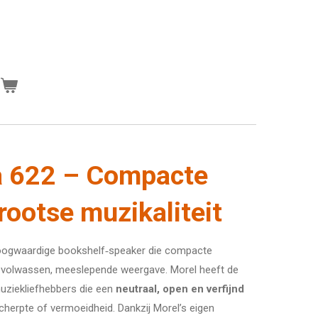
n
a 622 – Compacte
rootse muzikaliteit
oogwaardige bookshelf‑speaker die compacte
 volwassen, meeslepende weergave. Morel heeft de
uziekliefhebbers die een
neutraal, open en verfijnd
herpte of vermoeidheid. Dankzij Morel’s eigen