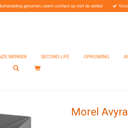
 behandeling genomen, neem contact op met de winkel.
Voor
NZE MERKEN
SECOND LIFE
OPRUIMING
A
Morel Avyra