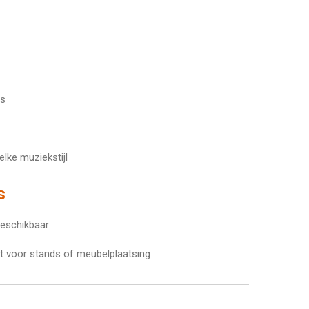
as
 elke muziekstijl
s
beschikbaar
 voor stands of meubelplaatsing