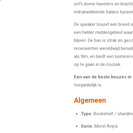
soft‑dome tweeters en krachti
indrukwekkende balans tussen 
De speaker bouwt een breed en 
een helder middengebied waar
blijven. De bas is strak en ge
recensenten wereldwijd benadr
als film, en biedt een luistere
op te gaan in de muziek.
Een van de beste keuzes in z
toegankelijk is.
Algemeen
Type:
Bookshelf / standmo
Serie:
Morel Avyra