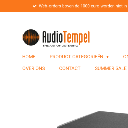
Web-orders boven de 1000 euro worden niet in
Ga
direct
naar
de
hoofdinhoud
HOME
PRODUCT CATEGORIEËN
O
OVER ONS
CONTACT
SUMMER SALE