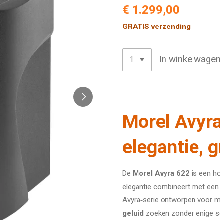
€ 1.299,00
GRATIS verzending
In winkelwage
Morel Avyr
elegantie, g
De
Morel Avyra 622
is een h
elegantie combineert met een
Avyra‑serie ontworpen voor m
geluid
zoeken zonder enige sc