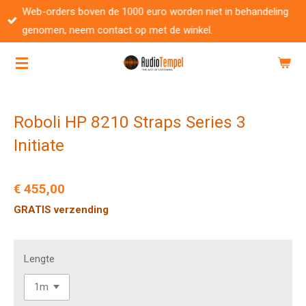
Web-orders boven de 1000 euro worden niet in behandeling
Ga
genomen, neem contact op met de winkel.
direct
naar
de
hoofdinhoud
Roboli HP 8210 Straps Series 3
Initiate
€ 455,00
GRATIS verzending
Lengte